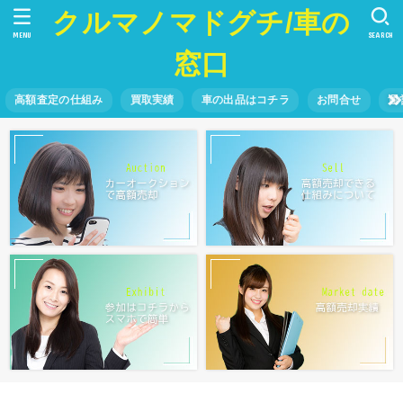
クルマノマドグチ/車の
MENU
SEARCH
窓口
高額査定の仕組み
買取実績
車の出品はコチラ
お問合せ
運