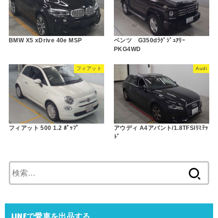
BMW X5 xDrive 40e MSP
ベンツ G350dﾗｸﾞｼﾞｭｱﾘｰ
PKG4WD
フィアット
Audi
フィアット 500 1.2 ﾎﾟｯﾌﾟ
アウディ A4アバント/1.8TFSIﾘﾐﾃｯ
ﾄﾞ
検
索:
LINEで愛車を出品する