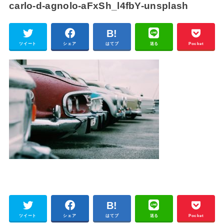
carlo-d-agnolo-aFxSh_l4fbY-unsplash
ツイート
シェア
はてブ
送る
Pocket
ツイート
シェア
はてブ
送る
Pocket