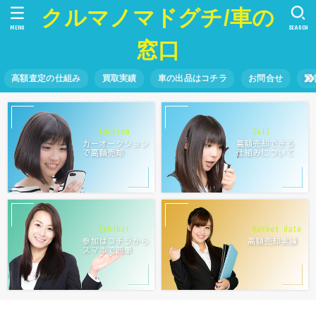
クルマノマドグチ/車の
MENU
SEARCH
窓口
高額査定の仕組み
買取実績
車の出品はコチラ
お問合せ
運