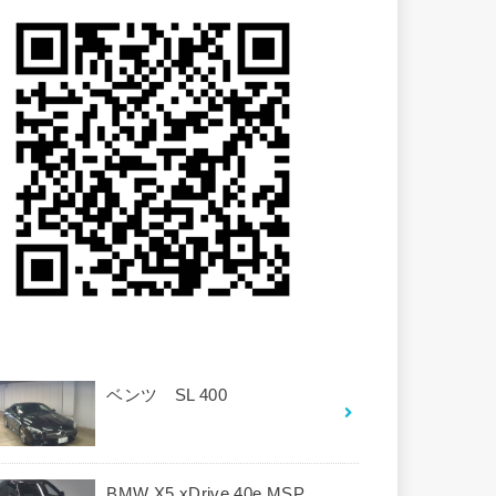
ベンツ SL 400
BMW X5 xDrive 40e MSP