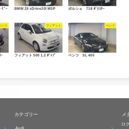
ﾋﾞｰ
BMW Z4 sDrive20I MSP
ポルシェ 718 ﾎﾞｸｽﾀｰ
ベンツ
フィアット
ベンツ
ﾘｰ
フィアット 500 1.2 ﾎﾟｯﾌﾟ
ベンツ SL 400
カテゴリー
メ
ロ
Audi