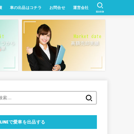
績
車の出品はコチラ
お問合せ
運営会社
SEARCH
中古車ネットフェアー
検
索:
LINEで愛車を出品する