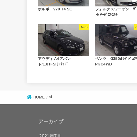
ボルボ V70 T4 SE
フォルクスワーゲン ｻﾞ･
ﾄﾙ ﾀｰﾎﾞｴｸｽｸﾙ
Audi
アウディ A4アバン
ベンツ G350dﾗｸﾞｼﾞｭｱ
ト/1.8TFSIﾘﾐﾃｯﾄﾞ
PKG4WD
sl
HOME
アーカイブ
2021年7月