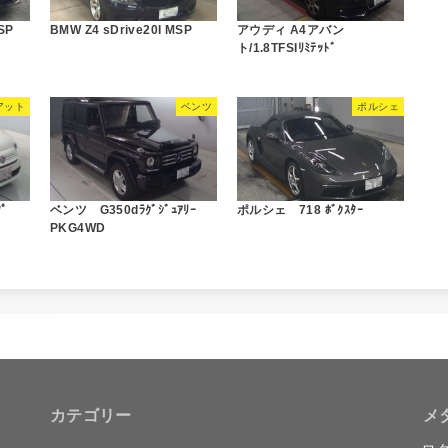
SP
BMW Z4 sDrive20I MSP
アウディ A4アバン
ト/1.8TFSIﾘﾐﾃｯﾄﾞ
アット
ベンツ
ポルシェ
ﾌﾟ
ベンツ G350dﾗｸﾞｼﾞｭｱﾘｰ
ポルシェ 718 ﾎﾞｸｽﾀｰ
PKG4WD
カテゴリー
メ