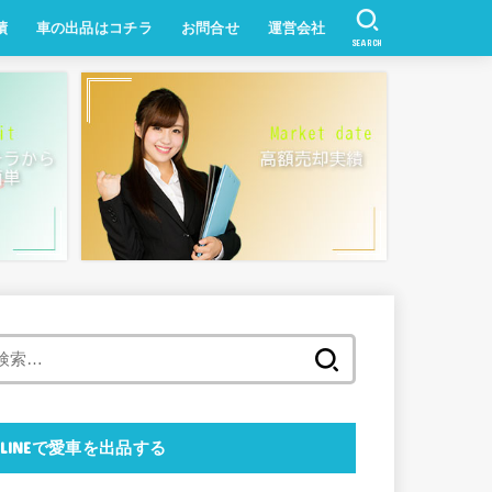
績
車の出品はコチラ
お問合せ
運営会社
SEARCH
中古車ネットフェアー
検
索:
LINEで愛車を出品する