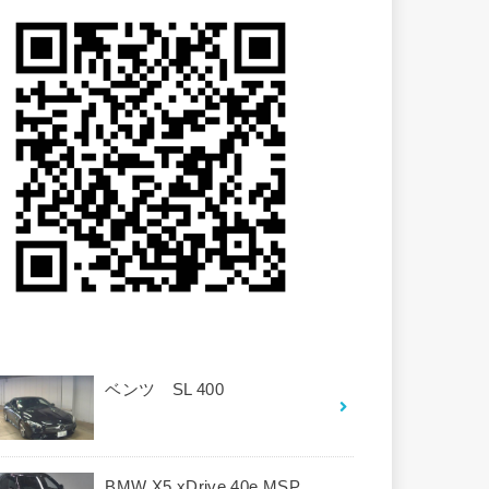
ベンツ SL 400
BMW X5 xDrive 40e MSP